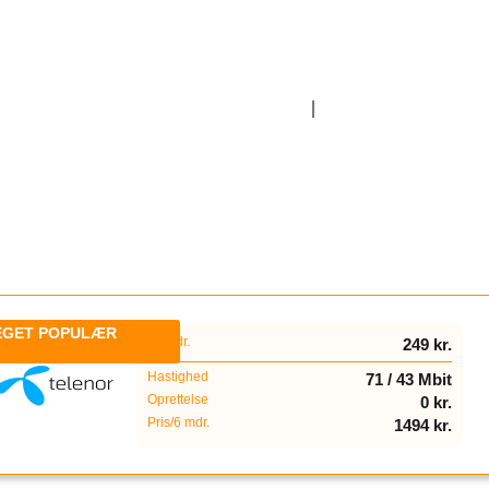
Billig Bredbånd
Bredbåndsudbydere
1
pr. mdr.
249 kr.
Hastighed
71 / 43 Mbit
Oprettelse
0 kr.
Pris/6 mdr.
1494 kr.