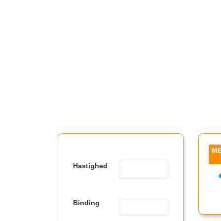
Billig Bredbånd
Find det billigste bredbånd i din by
Hastighed
Binding