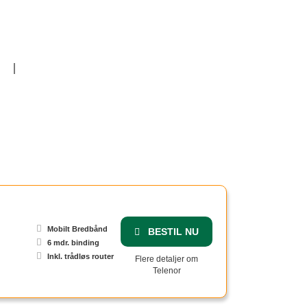
Om
Mobilt Bredbånd
BESTIL NU
6 mdr. binding
Inkl. trådløs router
Flere detaljer om
Telenor