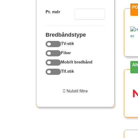
Pr. mdr
Bredbåndstype
TV-stik
Fiber
Mobilt bredbånd
Tlf.stik
Nulstil filtre