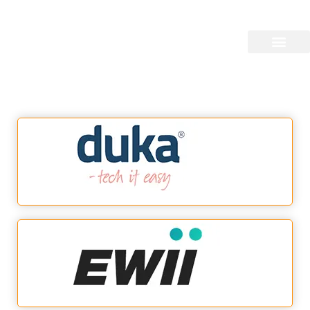
Billig Bredbånd
Find det billigste bredbånd i din by