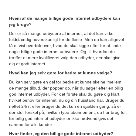
Hvem af de mange billige gode internet udbydere kan
jeg bruge?
Der er så mange udbydere af internet, at det kan virke
fuldstændig uoverskueligt for de fleste. Men du kan alligevel
få et vist overblik over, hvad du skal kigge efter for at finde
nogle billige gode internet udbydere. Og til, hvordan du
træffer et mere kvalificeret valg den udbyder, der skal give
dig et godt internet.
Hvad kan jeg selv gøre for bedre at kunne vælge?
Du kan selv gøre en del for bedre at kunne skelne imellem
de mange tilbud, der popper op, når du søger efter en billig
god internet udbyder. For det første skal du gøre dig klart,
hvilket behov for internet, du og din husstand har. Bruger du
nettet 24/7, eller bruger du det kun en sjælden gang, så er
der stor forskel på, hvilken type abonnement, du har brug for.
En billig god internet udbyder er ikke nødvendigvis det
samme for alle kunder.
Hvor finder jeg den billige gode internet udbyder?