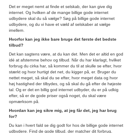
Det er meget nemt at finde et selskab, der kan give dig
internet. Og hvilken af de mange billige gode internet
udbydere skal du så vælge? Søg på billige gode internet
udbydere, og du vi have et væld af selskaber at vælge
imellem.
Hvorfor kan jeg ikke bare bruge det første det bedste
tilbud?
Det kan sagtens være, at du kan det. Men det er altid en god
idé at afstemme behov og tilbud. Når du har klarlagt, hvilket
forbrug du cirka har, så kommer du til at skulle se efter, hvor
stærkt og hvor hurtigt det net, du kigger på, er. Bruger du
nettet meget, så skal du se efter, hvor meget data og hvor
høj hastighed der tilbydes, og så skal du gå efter de højeste
tal. Og er det en billig god internet udbyder, du er på udkig
efter, så er de gode priser også noget, du skal være
opmærksom på.
Hvordan kan jeg sikre mig, at jeg får det, jeg har brug
for?
Du kan i hvert fald se dig godt for hos de billige gode internet
udbydere. Find de gode tilbud, der matcher dit forbrug,