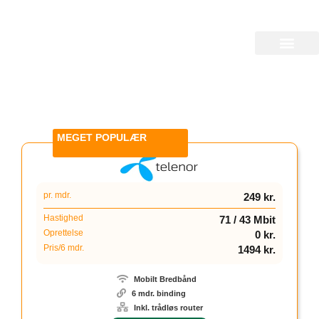
Billig Bredbånd
Find det billigste bredbånd i din by
1
pr. mdr.
249 kr.
Hastighed
71 / 43 Mbit
Oprettelse
0 kr.
Pris/6 mdr.
1494 kr.
Mobilt Bredbånd
6 mdr. binding
Inkl. trådløs router